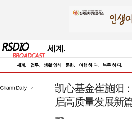
세계.
세계.
업무.
생활 양식
문화.
여행 하 다.
복무 하 다.
凯心基金崔施阳：
Charm Daily
启高质量发展新
news