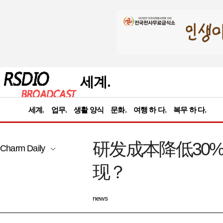
세계.
세계.
업무.
생활 양식
문화.
여행 하 다.
복무 하 다.
研发成本降低30
Charm Daily
现？
news