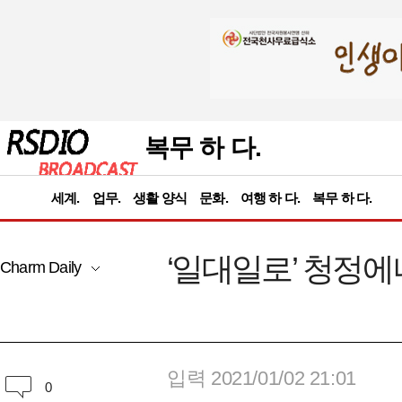
복무 하 다.
세계.
업무.
생활 양식
문화.
여행 하 다.
복무 하 다.
‘일대일로’ 청정
Charm Daily
입력 2021/01/02 21:01
0